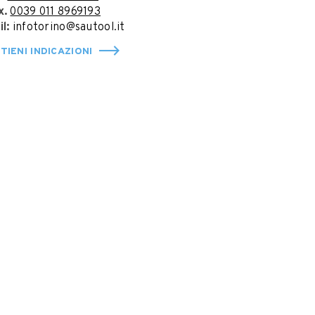
x.
0039 011 8969193
il:
infotorino@sautool.it
TIENI INDICAZIONI