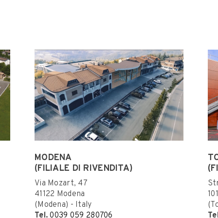
MODENA
T
(FILIALE DI RIVENDITA)
(F
Via Mozart, 47
St
41122 Modena
10
(Modena) - Italy
(To
Tel.
0039 059 280706
Te