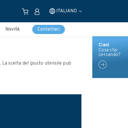
ITALIANO
Novità
Contattaci
Ciao!
Cosa stai
cercando?
 La scelta del giusto utensile può